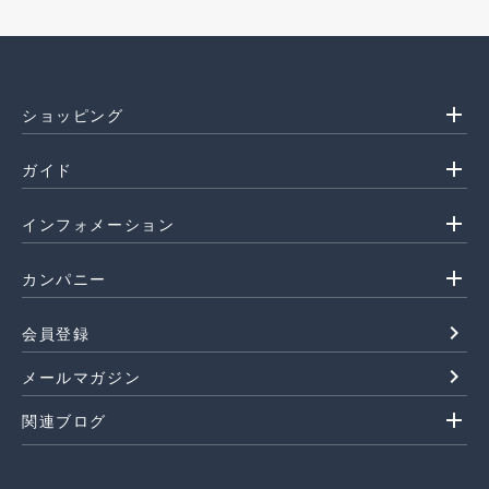
add
ショッピング
add
ガイド
add
インフォメーション
add
カンパニー
navigate_next
会員登録
navigate_next
メールマガジン
add
関連ブログ