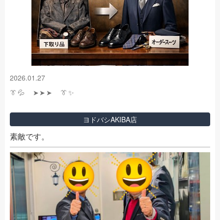
2026.01.27
👔💦 ➤➤➤ 👔✨
ヨドバシAKIBA店
素敵です。