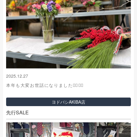
2025.12.27
本年も大変お世話になりました🙇‍♀️🙇‍♂️
ヨドバシAKIBA店
先行SALE