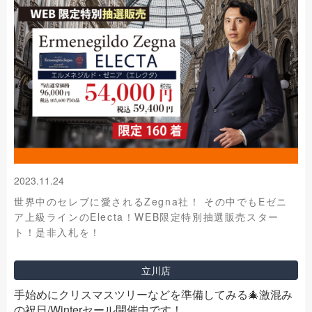
2023.11.24
世界中のセレブに愛されるZegna社！ その中でもEゼニ
ア上級ラインのElecta！WEB限定特別抽選販売スター
ト！是非入札を！
立川店
手始めにクリスマスツリーなどを準備してみる🎄激混み
の祝日/Winterセール開催中です！