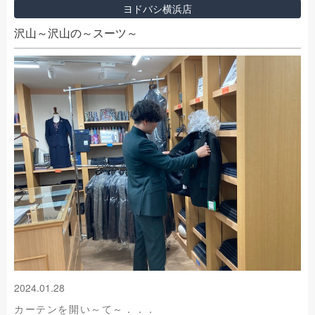
ヨドバシ横浜店
沢山～沢山の～スーツ～
2024.01.28
カーテンを開い～て～．．．