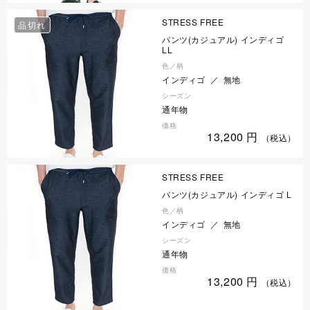
STRESS FREE
品切れ
パンツ(カジュアル) インディゴ
LL
色／柄
インディゴ ／ 無地
シーズン
通年物
価格
13,200
円
（税込）
STRESS FREE
パンツ(カジュアル) インディゴ L
色／柄
インディゴ ／ 無地
シーズン
通年物
価格
13,200
円
（税込）