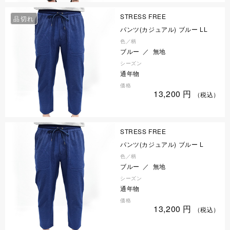
STRESS FREE
品切れ
パンツ(カジュアル) ブルー LL
色／柄
ブルー ／ 無地
シーズン
通年物
価格
13,200
円
（税込）
STRESS FREE
パンツ(カジュアル) ブルー L
色／柄
ブルー ／ 無地
シーズン
通年物
価格
13,200
円
（税込）