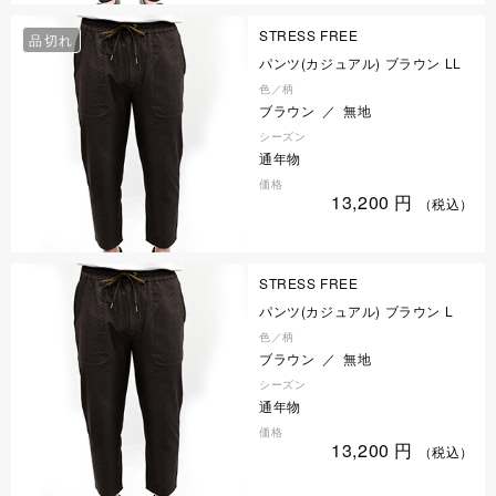
STRESS FREE
品切れ
パンツ(カジュアル) ブラウン LL
色／柄
ブラウン ／ 無地
シーズン
通年物
価格
13,200
円
（税込）
STRESS FREE
パンツ(カジュアル) ブラウン L
色／柄
ブラウン ／ 無地
シーズン
通年物
価格
13,200
円
（税込）