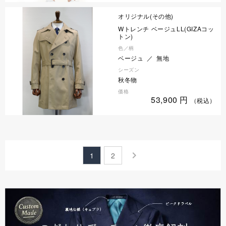
オリジナル(その他)
Wトレンチ ベージュLL(GIZAコッ
トン)
色／柄
ベージュ ／ 無地
シーズン
秋冬物
価格
53,900
円
（税込）
keyboard_arrow_right
1
2