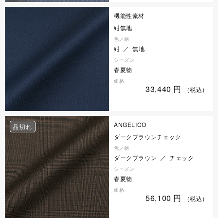
機能性素材
紺無地
色／柄
紺 ／ 無地
シーズン
春夏物
価格
33,440
円
（税込）
ANGELICO
品切れ
ダークブラウンチェック
色／柄
ダークブラウン ／ チェック
シーズン
春夏物
価格
56,100
円
（税込）