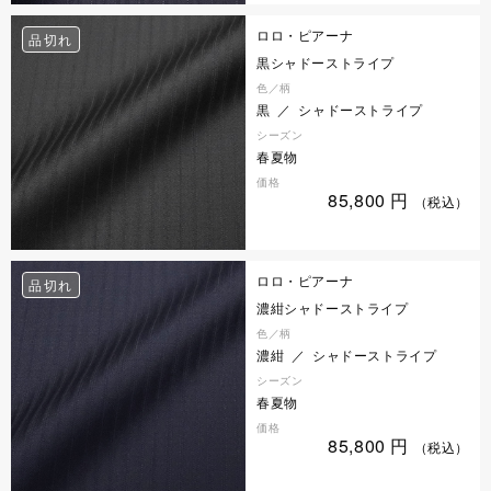
ロロ・ピアーナ
品切れ
黒シャドーストライプ
色／柄
黒 ／ シャドーストライプ
シーズン
春夏物
価格
85,800
円
（税込）
ロロ・ピアーナ
品切れ
濃紺シャドーストライプ
色／柄
濃紺 ／ シャドーストライプ
シーズン
春夏物
価格
85,800
円
（税込）