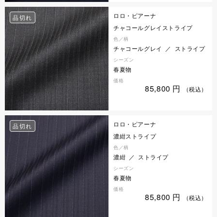
ロロ・ピアーナ
品切れ
チャコールグレイストライプ
色／柄
チャコールグレイ ／ ストライプ
シーズン
春夏物
価格
85,800
円
（税込）
ロロ・ピアーナ
品切れ
濃紺ストライプ
色／柄
濃紺 ／ ストライプ
シーズン
春夏物
価格
85,800
円
（税込）