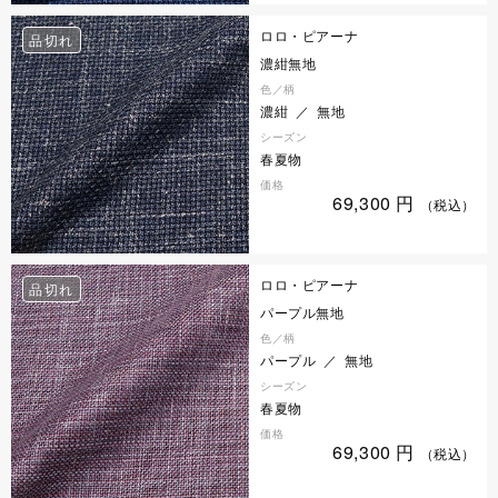
ロロ・ピアーナ
品切れ
濃紺無地
色／柄
濃紺 ／ 無地
シーズン
春夏物
価格
69,300
円
（税込）
ロロ・ピアーナ
品切れ
パープル無地
色／柄
パープル ／ 無地
シーズン
春夏物
価格
69,300
円
（税込）