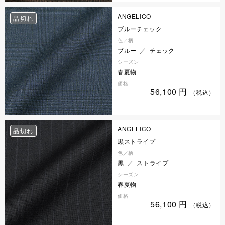
ANGELICO
品切れ
ブルーチェック
色／柄
ブルー ／ チェック
シーズン
春夏物
価格
56,100
円
（税込）
ANGELICO
品切れ
黒ストライプ
色／柄
黒 ／ ストライプ
シーズン
春夏物
価格
56,100
円
（税込）