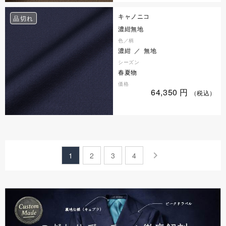
キャノニコ
品切れ
濃紺無地
色／柄
濃紺 ／ 無地
シーズン
春夏物
価格
64,350
円
（税込）
keyboard_arrow_right
1
2
3
4