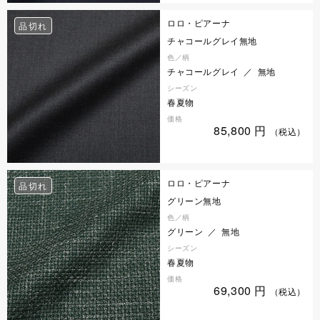
ロロ・ピアーナ
品切れ
チャコールグレイ無地
色／柄
チャコールグレイ ／ 無地
シーズン
春夏物
価格
85,800
円
（税込）
ロロ・ピアーナ
品切れ
グリーン無地
色／柄
グリーン ／ 無地
シーズン
春夏物
価格
69,300
円
（税込）