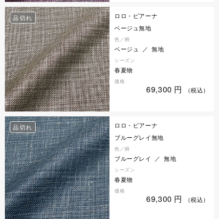
ロロ・ピアーナ
品切れ
ベージュ無地
色／柄
ベージュ ／ 無地
シーズン
春夏物
価格
69,300
円
（税込）
ロロ・ピアーナ
品切れ
ブルーグレイ無地
色／柄
ブルーグレイ ／ 無地
シーズン
春夏物
価格
69,300
円
（税込）