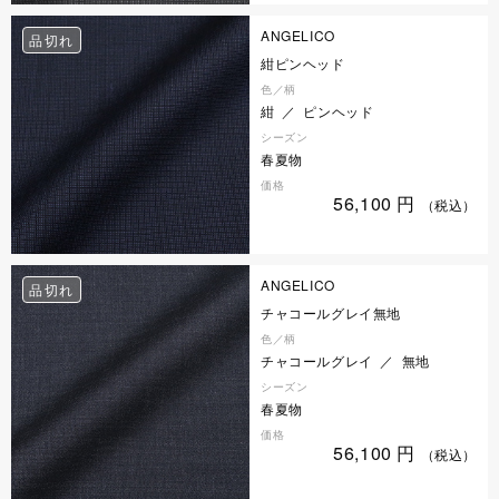
ANGELICO
品切れ
紺ピンヘッド
色／柄
紺 ／ ピンヘッド
シーズン
春夏物
価格
56,100
円
（税込）
ANGELICO
品切れ
チャコールグレイ無地
色／柄
チャコールグレイ ／ 無地
シーズン
春夏物
価格
56,100
円
（税込）