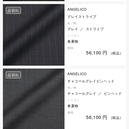
ANGELICO
品切れ
グレイストライプ
色／柄
グレイ ／ ストライプ
シーズン
春夏物
価格
56,100
円
（税込）
ANGELICO
品切れ
チャコールグレイピンヘッド
色／柄
チャコールグレイ ／ ピンヘッド
シーズン
春夏物
価格
56,100
円
（税込）