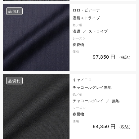
ロロ・ピアーナ
品切れ
濃紺ストライプ
色／柄
濃紺 ／ ストライプ
シーズン
春夏物
価格
97,350
円
（税込）
キャノニコ
品切れ
チャコールグレイ無地
色／柄
チャコールグレイ ／ 無地
シーズン
春夏物
価格
64,350
円
（税込）