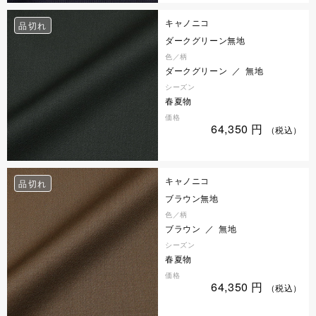
キャノニコ
品切れ
ダークグリーン無地
色／柄
ダークグリーン ／ 無地
シーズン
春夏物
価格
64,350
円
（税込）
キャノニコ
品切れ
ブラウン無地
色／柄
ブラウン ／ 無地
シーズン
春夏物
価格
64,350
円
（税込）