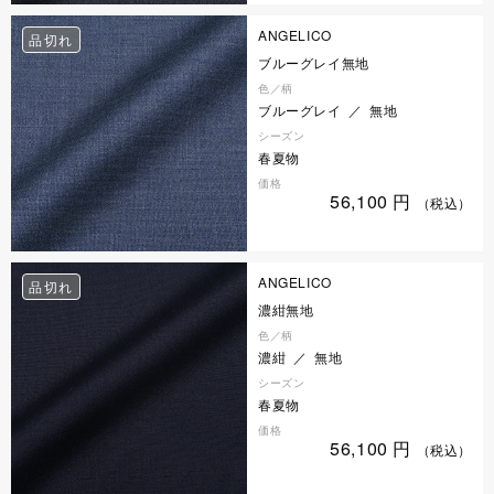
ANGELICO
品切れ
ブルーグレイ無地
色／柄
ブルーグレイ ／ 無地
シーズン
春夏物
価格
56,100
円
（税込）
ANGELICO
品切れ
濃紺無地
色／柄
濃紺 ／ 無地
シーズン
春夏物
価格
56,100
円
（税込）