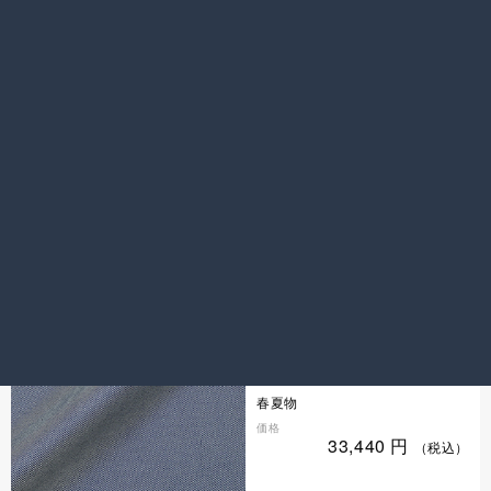
機能性素材
品切れ
ライトブラウン無地
色／柄
ライトブラウン ／ 無地
シーズン
春夏物
価格
33,440
円
（税込）
機能性素材
ブルー無地
色／柄
ブルー ／ 無地
シーズン
春夏物
価格
33,440
円
（税込）