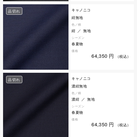
キャノニコ
品切れ
紺無地
色／柄
紺 ／ 無地
シーズン
春夏物
価格
64,350
円
（税込）
キャノニコ
品切れ
濃紺無地
色／柄
濃紺 ／ 無地
シーズン
春夏物
価格
64,350
円
（税込）