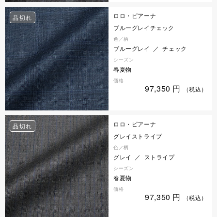
ロロ・ピアーナ
品切れ
ブルーグレイチェック
色／柄
ブルーグレイ ／ チェック
シーズン
春夏物
価格
97,350
円
（税込）
ロロ・ピアーナ
品切れ
グレイストライプ
色／柄
グレイ ／ ストライプ
シーズン
春夏物
価格
97,350
円
（税込）