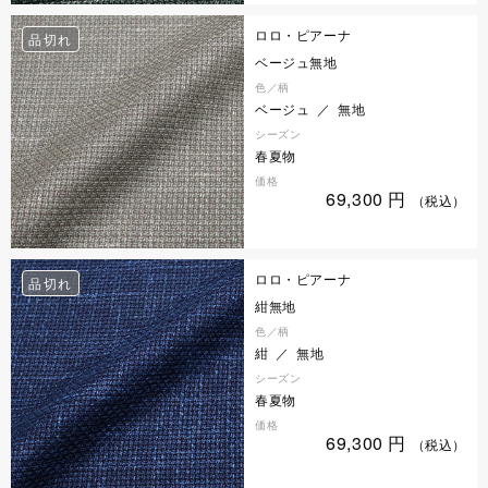
ロロ・ピアーナ
品切れ
ベージュ無地
色／柄
ベージュ ／ 無地
シーズン
春夏物
価格
69,300
円
（税込）
ロロ・ピアーナ
品切れ
紺無地
色／柄
紺 ／ 無地
シーズン
春夏物
価格
69,300
円
（税込）