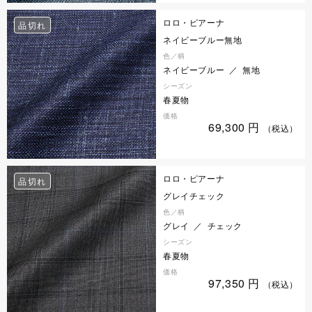
ロロ・ピアーナ
品切れ
ネイビーブルー無地
色／柄
ネイビーブルー ／ 無地
シーズン
春夏物
価格
69,300
円
（税込）
ロロ・ピアーナ
品切れ
グレイチェック
色／柄
グレイ ／ チェック
シーズン
春夏物
価格
97,350
円
（税込）