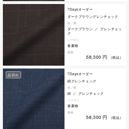
7Daysオーダー
ダークブラウングレンチェック
色／柄
ダークブラウン ／ グレンチェッ
ク
シーズン
春夏物
価格
58,300
円
（税込）
7Daysオーダー
品切れ
紺グレンチェック
色／柄
紺 ／ グレンチェック
シーズン
春夏物
価格
58,300
円
（税込）