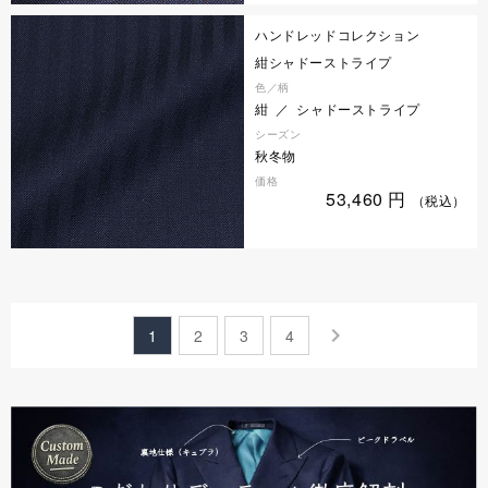
ハンドレッドコレクション
紺シャドーストライプ
色／柄
紺 ／ シャドーストライプ
シーズン
秋冬物
価格
53,460
円
（税込）
keyboard_arrow_right
1
2
3
4