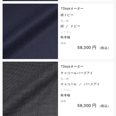
7Daysオーダー
紺ドビー
色／柄
紺 ／ ドビー
シーズン
秋冬物
価格
58,300
円
（税込）
7Daysオーダー
チャコールバーズアイ
色／柄
チャコール ／ バーズアイ
シーズン
秋冬物
価格
58,300
円
（税込）