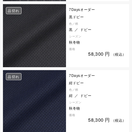
7Daysオーダー
品切れ
黒ドビー
色／柄
黒 ／ ドビー
シーズン
秋冬物
価格
58,300
円
（税込）
7Daysオーダー
品切れ
紺ドビー
色／柄
紺 ／ ドビー
シーズン
秋冬物
価格
58,300
円
（税込）