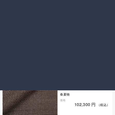
キャノニコ
品切れ
紺ヘリンボーン
色／柄
紺 ／ ヘリンボーン
シーズン
春夏物
価格
102,300
円
（税込）
キャノニコ
ブラウン千鳥格子
色／柄
ブラウン ／ 千鳥格子
シーズン
春夏物
価格
102,300
円
（税込）