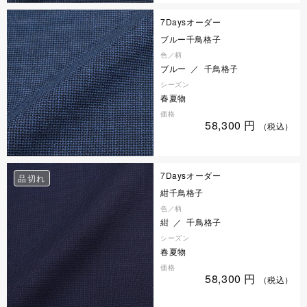
7Daysオーダー
ブルー千鳥格子
色／柄
ブルー ／ 千鳥格子
シーズン
春夏物
価格
58,300
円
（税込）
7Daysオーダー
品切れ
紺千鳥格子
色／柄
紺 ／ 千鳥格子
シーズン
春夏物
価格
58,300
円
（税込）