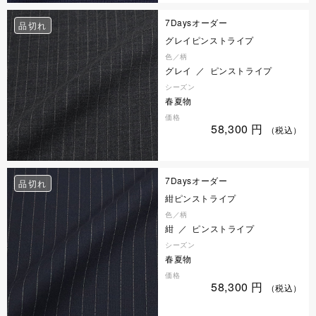
7Daysオーダー
品切れ
グレイピンストライプ
色／柄
グレイ ／ ピンストライプ
シーズン
春夏物
価格
58,300
円
（税込）
7Daysオーダー
品切れ
紺ピンストライプ
色／柄
紺 ／ ピンストライプ
シーズン
春夏物
価格
58,300
円
（税込）