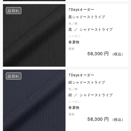
7Daysオーダー
品切れ
黒シャドーストライプ
色／柄
黒 ／ シャドーストライプ
シーズン
春夏物
価格
58,300
円
（税込）
7Daysオーダー
品切れ
紺シャドーストライプ
色／柄
紺 ／ シャドーストライプ
シーズン
春夏物
価格
58,300
円
（税込）