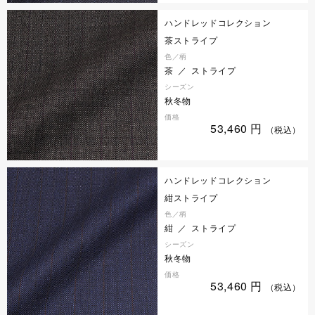
ハンドレッドコレクション
茶ストライプ
色／柄
茶 ／ ストライプ
シーズン
秋冬物
価格
53,460
円
（税込）
ハンドレッドコレクション
紺ストライプ
色／柄
紺 ／ ストライプ
シーズン
秋冬物
価格
53,460
円
（税込）