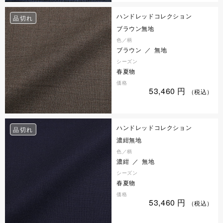
ハンドレッドコレクション
品切れ
ブラウン無地
色／柄
ブラウン ／ 無地
シーズン
春夏物
価格
53,460
円
（税込）
ハンドレッドコレクション
品切れ
濃紺無地
色／柄
濃紺 ／ 無地
シーズン
春夏物
価格
53,460
円
（税込）