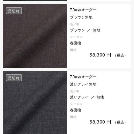
7Daysオーダー
品切れ
ブラウン無地
色／柄
ブラウン ／ 無地
シーズン
春夏物
価格
58,300
円
（税込）
7Daysオーダー
品切れ
濃いグレイ無地
色／柄
濃いグレイ ／ 無地
シーズン
春夏物
価格
58,300
円
（税込）