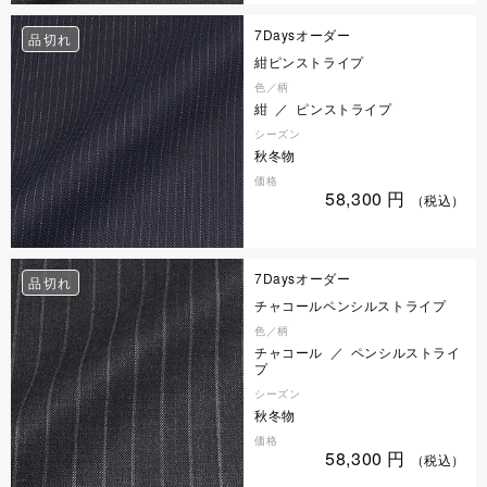
7Daysオーダー
品切れ
紺ピンストライプ
色／柄
紺 ／ ピンストライプ
シーズン
秋冬物
価格
58,300
円
（税込）
7Daysオーダー
品切れ
チャコールペンシルストライプ
色／柄
チャコール ／ ペンシルストライ
プ
シーズン
秋冬物
価格
58,300
円
（税込）