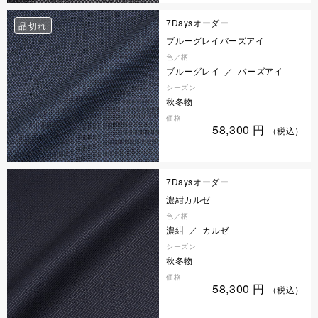
7Daysオーダー
品切れ
ブルーグレイバーズアイ
色／柄
ブルーグレイ ／ バーズアイ
シーズン
秋冬物
価格
58,300
円
（税込）
7Daysオーダー
濃紺カルゼ
色／柄
濃紺 ／ カルゼ
シーズン
秋冬物
価格
58,300
円
（税込）