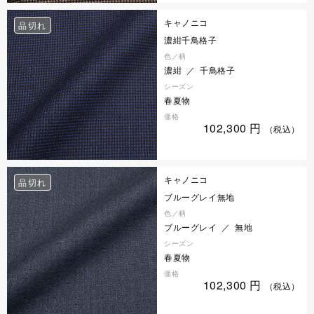
キャノニコ
品切れ
濃紺千鳥格子
色／柄
濃紺 ／ 千鳥格子
シーズン
春夏物
価格
102,300
円
（税込）
キャノニコ
品切れ
ブルーグレイ無地
色／柄
ブルーグレイ ／ 無地
シーズン
春夏物
価格
102,300
円
（税込）