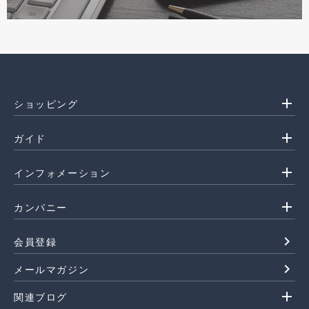
add
ショッピング
add
ガイド
add
インフォメーション
add
カンパニー
navigate_next
会員登録
navigate_next
メールマガジン
add
関連ブログ