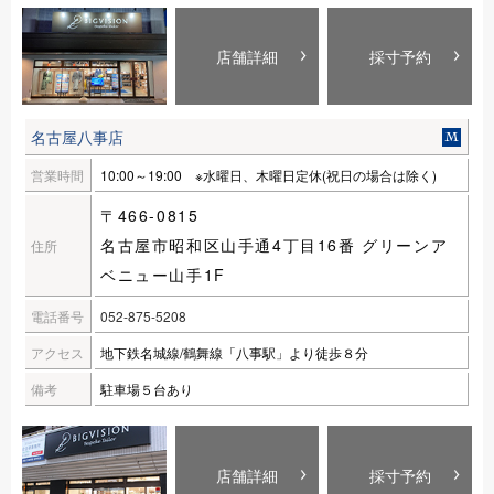
店舗詳細
採寸予約
名古屋八事店
営業時間
10:00～19:00 ※水曜日、木曜日定休(祝日の場合は除く)
〒466-0815
名古屋市昭和区山手通4丁目16番 グリーンア
住所
ベニュー山手1F
電話番号
052-875-5208
アクセス
地下鉄名城線/鶴舞線「八事駅」より徒歩８分
備考
駐車場５台あり
店舗詳細
採寸予約