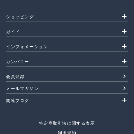
add
ショッピング
add
ガイド
add
インフォメーション
add
カンパニー
navigate_next
会員登録
navigate_next
メールマガジン
add
関連ブログ
特定商取引法に関する表示
利用規約