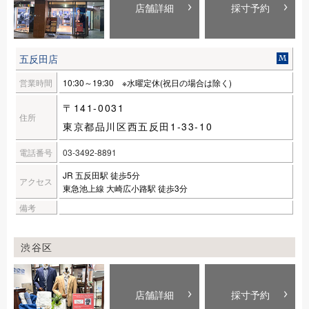
店舗詳細
採寸予約
五反田店
営業時間
10:30～19:30 ※水曜定休(祝日の場合は除く)
〒141-0031
住所
東京都品川区西五反田1-33-10
電話番号
03-3492-8891
JR 五反田駅 徒歩5分
アクセス
東急池上線 大崎広小路駅 徒歩3分
備考
渋谷区
店舗詳細
採寸予約