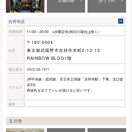
店舗詳細
採寸予約
吉祥寺店
営業時間
11:00～20:00 ※水曜定休(祝日の場合は除く）
〒180-0004
東京都武蔵野市吉祥寺本町2-12-13
住所
RAINBOW BLDG1階
電話番号
0422-28-7971
JR中央線・総武線、京王井之頭線「吉祥寺駅」下車、北口徒
歩3分
アクセス
西改札を出てアトレを抜けると近いです。
備考
立川市