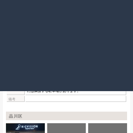
店舗詳細
採寸予約
アトレ亀戸店
営業時間
10:00 ～ 21:00
〒136-0071
住所
東京都江東区亀戸5-1-1 アトレ亀戸5 階
電話番号
03-3684-4011
アトレ亀戸はJR亀戸駅直結の為徒歩０分、お車でお越しの方
アクセス
には隣接する駐車場があります。
備考
品川区