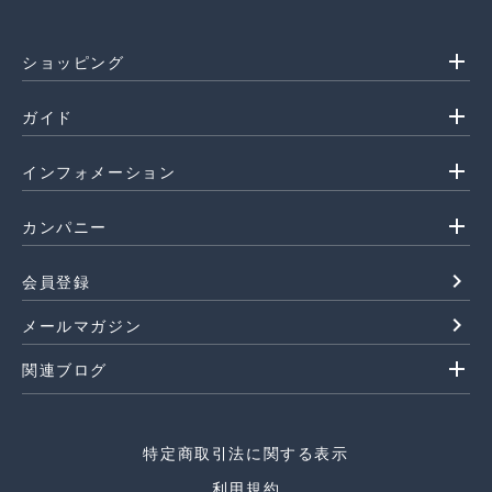
add
ショッピング
add
ガイド
add
インフォメーション
add
カンパニー
navigate_next
会員登録
navigate_next
メールマガジン
add
関連ブログ
特定商取引法に関する表示
利用規約