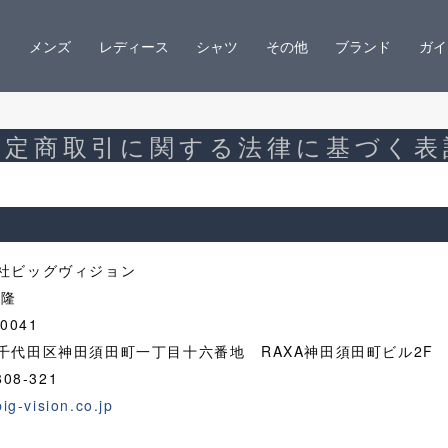
メンズ
レディース
シャツ
その他
ブランド
ガイ
特定商取引に関する法律に基づく表
社ビッグヴィジョン
雅隆
0041
千代田区神田須田町一丁目十六番地 RAXA神田須田町ビル2F
808-321
ig-vision.co.jp