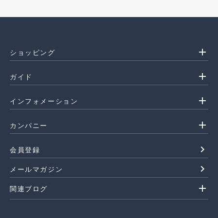
add
ショッピング
add
ガイド
add
インフォメーション
add
カンパニー
navigate_next
会員登録
navigate_next
メールマガジン
add
関連ブログ