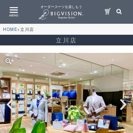
オーダースーツを楽しもう
HOME
立川店
立川店
zoom_in