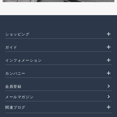
add
ショッピング
add
ガイド
add
インフォメーション
add
カンパニー
navigate_next
会員登録
navigate_next
メールマガジン
add
関連ブログ