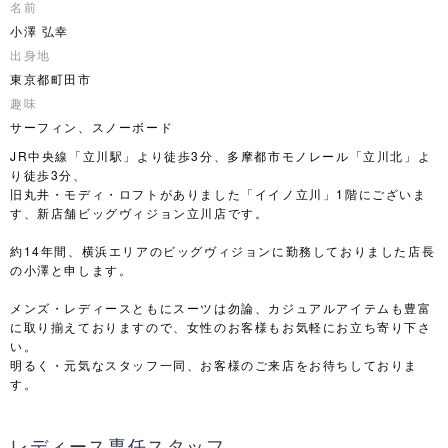
名前
小澤 弘幸
出身地
東京都町田市
趣味
サーフィン、スノーボード
JR中央線「立川駅」より徒歩3分、多摩都市モノレール「立川北」よ
り徒歩3分、
旧丸井・モディ・ロフトがありました「イイノ立川」1階にございま
す、新店舗ビッグヴィジョン立川店です。
約14年間、横浜エリアのビッグヴィジョンに勤務しておりました店長
の小澤と申します。
メンズ・レディースともにスーツは勿論、カジュアルアイテムも豊富
に取り揃えておりますので、女性のお客様もお気軽にお立ち寄り下さ
い。
明るく・元気なスタッフ一同、お客様のご来店をお待ちしておりま
す。
レディース専任スタッフ