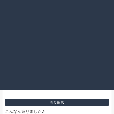
2014.06.25
横浜店
メジャー
2014.06.25
五反田店
こんなん造りました♪