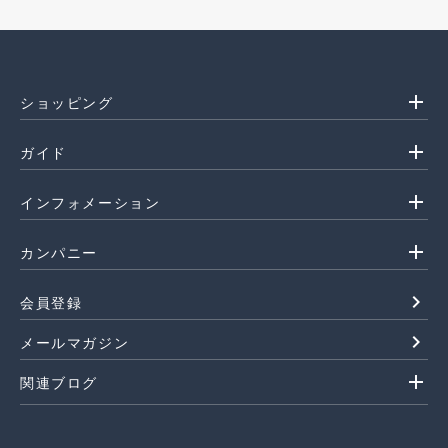
add
ショッピング
add
ガイド
add
インフォメーション
add
カンパニー
navigate_next
会員登録
navigate_next
メールマガジン
add
関連ブログ