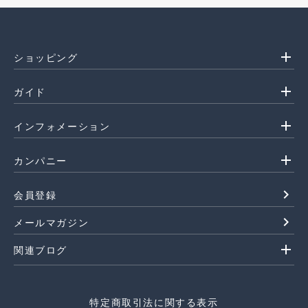
add
ショッピング
add
ガイド
add
インフォメーション
add
カンパニー
navigate_next
会員登録
navigate_next
メールマガジン
add
関連ブログ
特定商取引法に関する表示