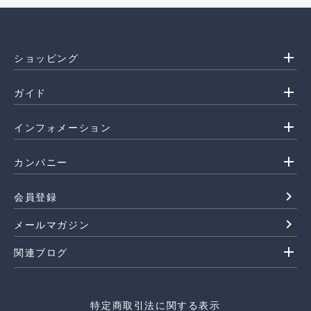
add
ショッピング
add
ガイド
add
インフォメーション
add
カンパニー
navigate_next
会員登録
navigate_next
メールマガジン
add
関連ブログ
特定商取引法に関する表示