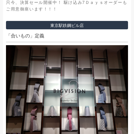
只今、決算セール開催中！ 駆け込み7Ｄａｙｓオーダーも
ご用意御座います！！！
東京駅鉄鋼ビル店
「合いもの」定義