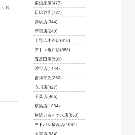
東銀座店
(477)
 ▽現
日比谷店
(727)
赤坂店
(344)
新宿店
(249)
上野広小路店
(610)
アトレ亀戸店
(585)
五反田店
(599)
渋谷店
(1444)
吉祥寺店
(260)
立川店
(427)
千葉店
(465)
横浜店
(1034)
横浜ジョイナス店
(833)
ヨドバシ横浜店
(1067)
大宮店
(934)