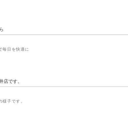
ら
で毎日を快適に
日井店です。
の様子です。