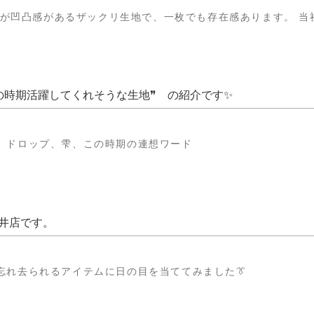
生地が凹凸感があるザックリ生地で、一枚でも存在感あります。 当社
の時期活躍してくれそうな生地❞ の紹介です✨
、ドロップ、雫、この時期の連想ワード
日井店です。
忘れ去られるアイテムに日の目を当ててみました👔