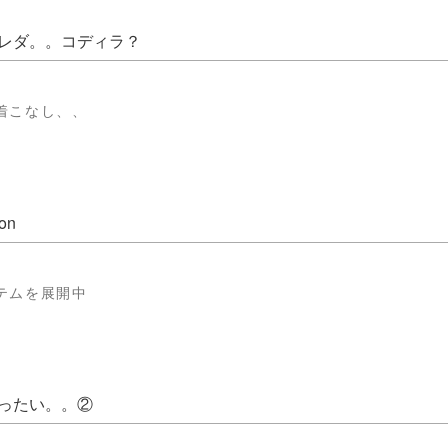
レダ。。コディラ？
着こなし、、
on
テムを展開中
ったい。。②