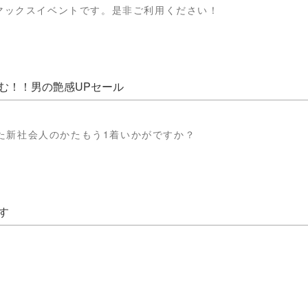
イマックスイベントです。是非ご利用ください！
む！！男の艶感UPセール
た新社会人のかたもう1着いかがですか？
す