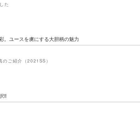
でした
彩。ユースを虜にする大胆柄の魅力
のご紹介（2021SS）
択‼