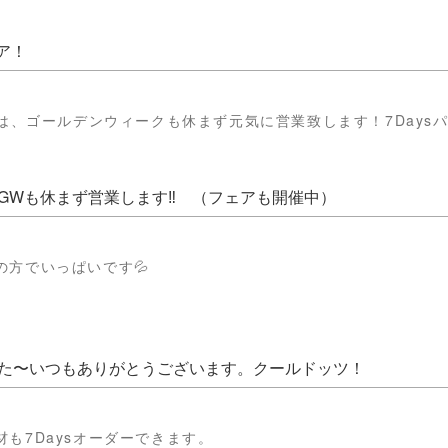
ェア！
店は、ゴールデンウィークも休まず元気に営業致します！7Days
GWも休まず営業します‼ （フェアも開催中）
の方でいっぱいです💦
た〜いつもありがとうございます。クールドッツ！
も7Daysオーダーできます。