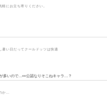
気軽にお立ち寄りください。
し暑い日だってクールドッツは快適
が多いので…👀公認なりそこねキャラ…？
のか…