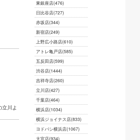
東銀座店
(476)
日比谷店
(727)
赤坂店
(344)
新宿店
(249)
上野広小路店
(610)
アトレ亀戸店
(585)
五反田店
(599)
渋谷店
(1444)
吉祥寺店
(260)
立川店
(427)
千葉店
(464)
の立川よ
横浜店
(1034)
横浜ジョイナス店
(833)
ヨドバシ横浜店
(1067)
大宮店
(934)