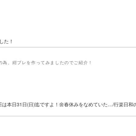
した！
の為、紺ブレを作ってみましたのでご紹介！
Eは本日31日(日)迄ですよ！🌼春休みをなめていた…/行楽日和