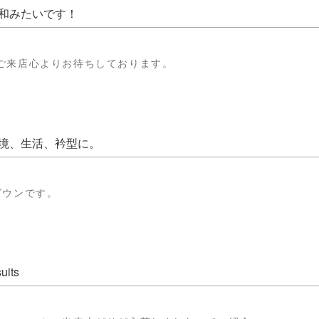
和みたいです！
ご来店心よりお待ちしております。
境、生活、衿型に。
ダウンです。
uits