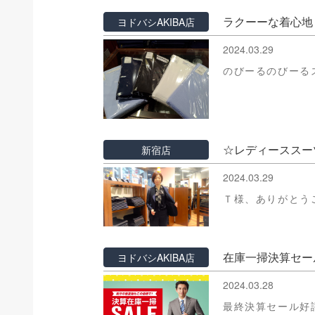
ラクーーな着心地
ヨドバシAKIBA店
2024.03.29
のびーるのびーる
☆レディーススー
新宿店
2024.03.29
Ｔ様、ありがとう
在庫一掃決算セー
ヨドバシAKIBA店
2024.03.28
最終決算セール好