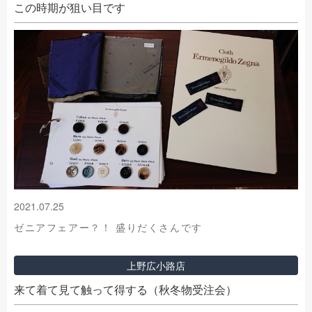
この時期が狙い目です
2021.07.25
ゼニアフェアー？！ 盛りだくさんです
上野広小路店
来て着て見て触って得する（秋冬物受注会）