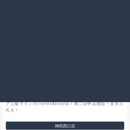
2021.07.26
世界中のセレブに愛されるZegna社！ その中でもEゼニ
ア上級ラインのTrofeo&Electa！第二回申込開始！是非入
札を！
神田西口店