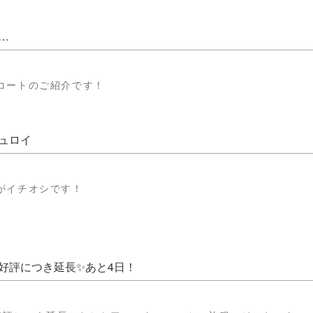
…
コートのご紹介です！
ュロイ
がイチオシです！
好評につき延長✨あと4日！