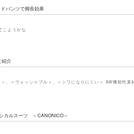
ワイドパンツで脚長効果
てこようかな
ご紹介
ッチ＞、＜ウォッシャブル＞、＜シワになりにくい＞ AW機能性素
シカルスーツ ～CANONICO～