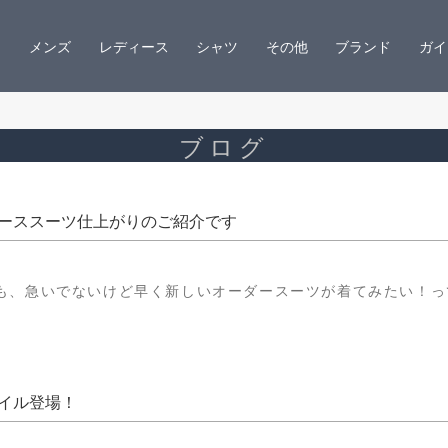
メンズ
レディース
シャツ
その他
ブランド
ガイ
ブログ
ーススーツ仕上がりのご紹介です
も、急いでないけど早く新しいオーダースーツが着てみたい！っ
イル登場！