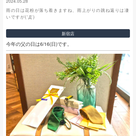
2024.05.28
雨の日は花粉が落ち着きますね、雨上がりの跳ね返りは凄
いですが('Д')
新宿店
今年の父の日は6/16(日)です。