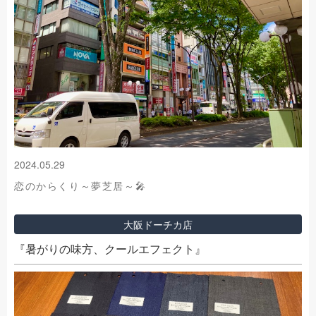
2024.05.29
恋のからくり～夢芝居～🎤
大阪ドーチカ店
『暑がりの味方、クールエフェクト』