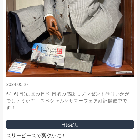
2024.05.27
6/16(日)は父の日⚒️ 日頃の感謝にプレゼント🎁はいかが
でしょうか👔 スペシャル✨サマーフェア好評開催中で
す！
日比谷店
スリーピースで爽やかに！