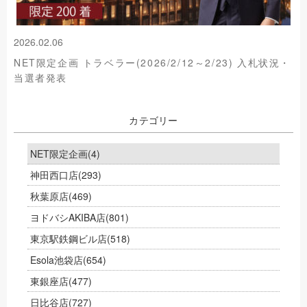
2026.02.06
NET限定企画 トラベラー(2026/2/12～2/23) 入札状況・
当選者発表
カテゴリー
NET限定企画
(4)
神田西口店
(293)
秋葉原店
(469)
ヨドバシAKIBA店
(801)
東京駅鉄鋼ビル店
(518)
Esola池袋店
(654)
東銀座店
(477)
日比谷店
(727)