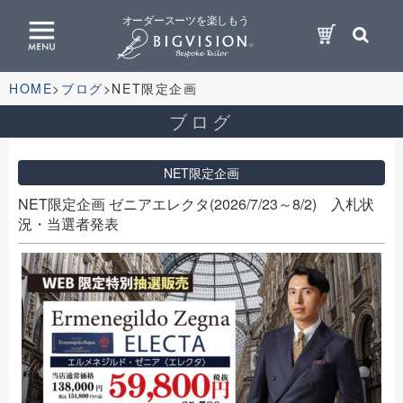
オーダースーツを楽しもう
HOME
ブログ
NET限定企画
ブログ
NET限定企画
NET限定企画 ゼニアエレクタ(2026/7/23～8/2) 入札状
況・当選者発表