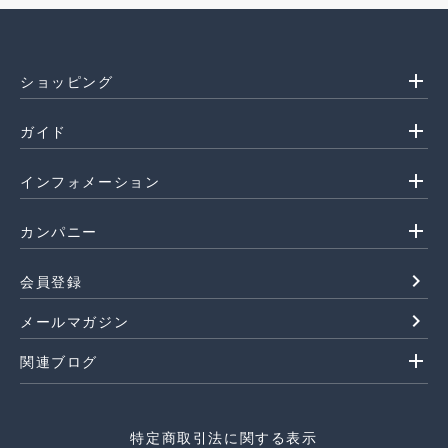
add
ショッピング
add
ガイド
add
インフォメーション
add
カンパニー
navigate_next
会員登録
navigate_next
メールマガジン
add
関連ブログ
特定商取引法に関する表示