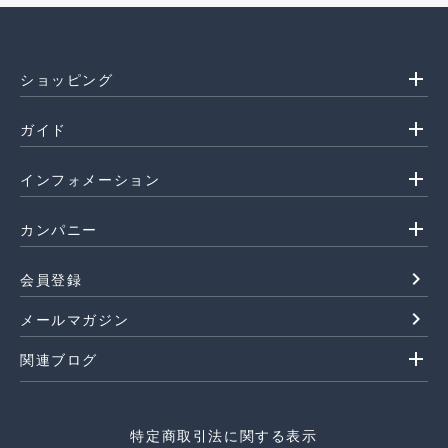
add
ショッピング
add
ガイド
add
インフォメーション
add
カンパニー
navigate_next
会員登録
navigate_next
メールマガジン
add
関連ブログ
特定商取引法に関する表示