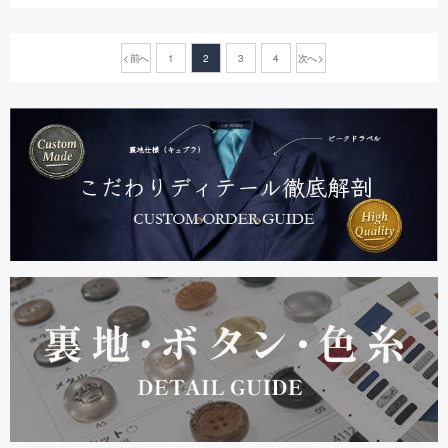
< 前へ
1
2
3
4
次へ >