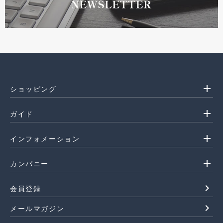
add
ショッピング
add
ガイド
add
インフォメーション
add
カンパニー
navigate_next
会員登録
navigate_next
メールマガジン