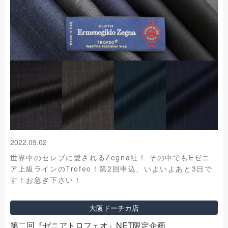
2022.09.02
世界中のセレブに愛されるZegna社！ その中でもEゼニ
ア上級ラインのTrofeo！第2回申込、いよいよあと3日で
す！お急ぎ下さい！
大阪ドーチカ店
第二回『ゼニアトロフェオ』NET限定企画