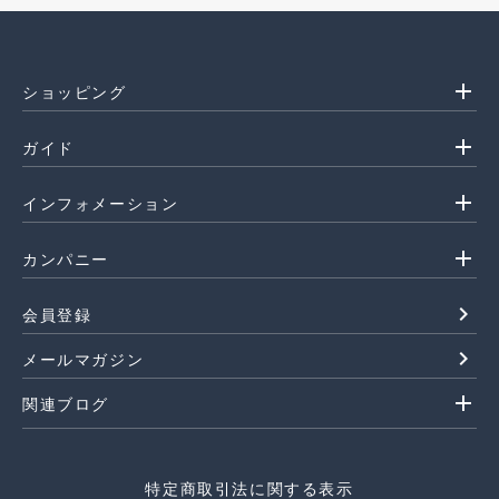
add
ショッピング
add
ガイド
add
インフォメーション
add
カンパニー
navigate_next
会員登録
navigate_next
メールマガジン
add
関連ブログ
特定商取引法に関する表示