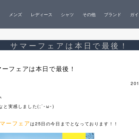
メンズ
レディース
シャツ
その他
ブランド
ガイ
サマーフェアは本日で最後！
マーフェアは本日で最後！
201
＾
実感しました(;´･ω･)
マーフェア
は25日の今日までとなっております！！