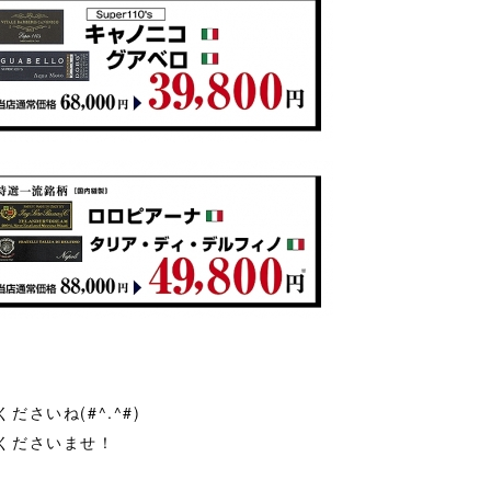
さいね(#^.^#)
くださいませ！