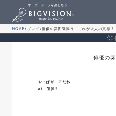
オーダースーツを楽しもう
HOME
ブログ
俳優の雰囲気漂う これが大人の貫禄!!
俳
俳優の雰
やっぱゼニアだわ
ﾊｲ 優勝!!