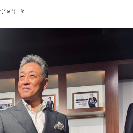
’ω’*) 笑