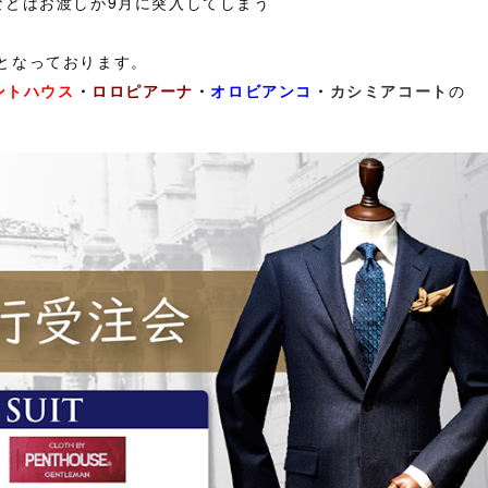
などはお渡しが9月に突入してしまう
となっております。
ントハウス
・
ロロピアーナ
・
オロビアンコ
・
カシミアコート
の