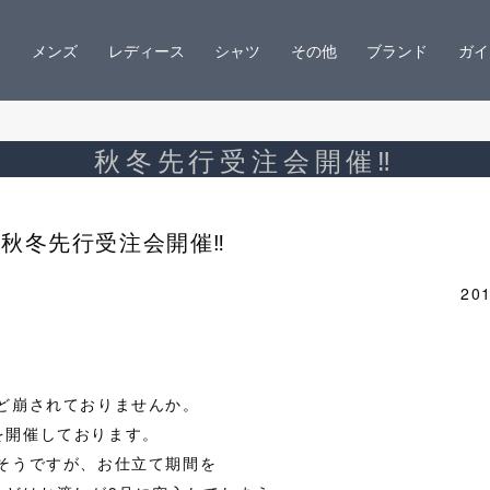
メンズ
レディース
シャツ
その他
ブランド
ガイ
秋冬先行受注会開催‼
秋冬先行受注会開催‼
201
ど崩されておりませんか。
会を開催しております。
そうですが、お仕立て期間を