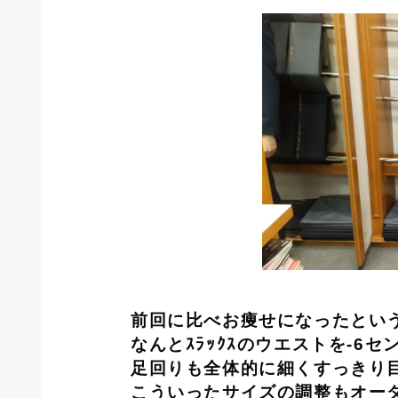
前回に比べお痩せになったとい
なんとｽﾗｯｸｽのウエストを-6セ
足回りも全体的に細くすっきり
こういったサイズの調整もオー