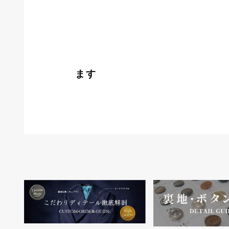
ﾋﾞｯｸﾞｳﾞ
営業時間 1
水
ます