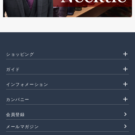
add
ショッピング
add
ガイド
add
インフォメーション
add
カンパニー
navigate_next
会員登録
navigate_next
メールマガジン