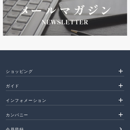
add
ショッピング
add
ガイド
add
インフォメーション
add
カンパニー
navigate_next
会員登録