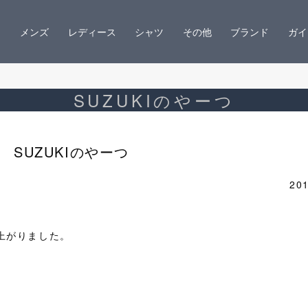
メンズ
レディース
シャツ
その他
ブランド
ガイ
SUZUKIのやーつ
SUZUKIのやーつ
201
来上がりました。