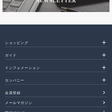
add
ショッピング
add
ガイド
add
インフォメーション
add
カンパニー
navigate_next
会員登録
navigate_next
メールマガジン