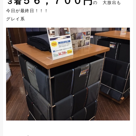
５６，７００円
３着
の 大放出も
今日が最終日！！！
グレイ系