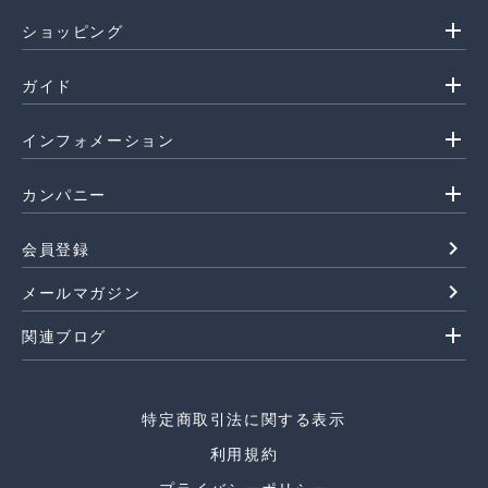
add
ショッピング
add
ガイド
add
インフォメーション
add
カンパニー
navigate_next
会員登録
navigate_next
メールマガジン
add
関連ブログ
特定商取引法に関する表示
利用規約