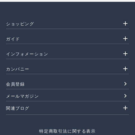
add
ショッピング
add
ガイド
add
インフォメーション
add
カンパニー
navigate_next
会員登録
navigate_next
メールマガジン
add
関連ブログ
特定商取引法に関する表示