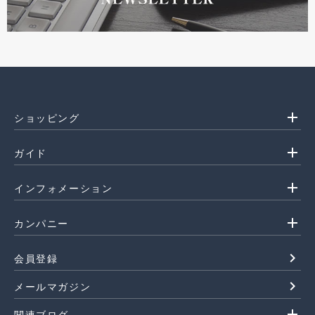
add
ショッピング
add
ガイド
add
インフォメーション
add
カンパニー
navigate_next
会員登録
navigate_next
メールマガジン
add
関連ブログ