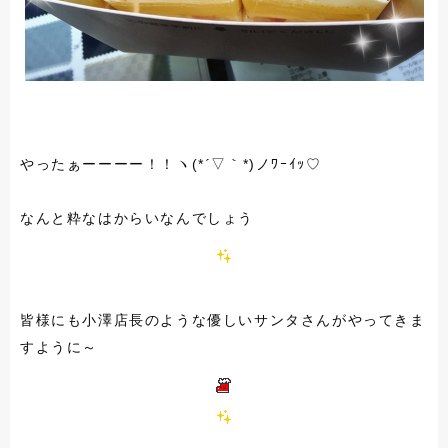
(*
*)
やったぁーーーー！！ヽ
´▽｀
ノﾜｰｲｯ♡
なんと粋なはからいなんでしょう
皆様にも小澤店長のような優しいサンタさんがやってきま
すように～