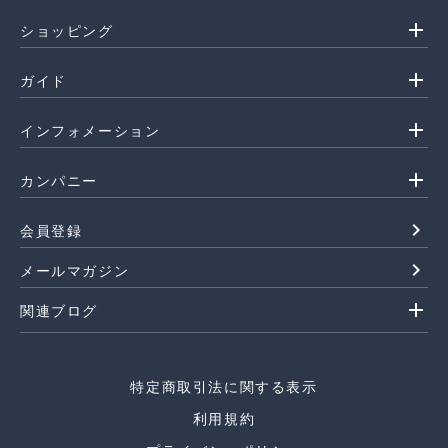
add
ショッピング
add
ガイド
add
インフォメーション
add
カンパニー
navigate_next
会員登録
navigate_next
メールマガジン
add
関連ブログ
特定商取引法に関する表示
利用規約