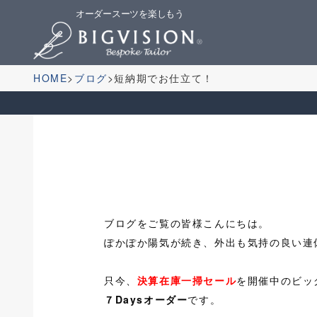
オーダースーツを楽しもう
HOME
ブログ
短納期でお仕立て！
ブログをご覧の皆様こんにちは。
ぽかぽか陽気が続き、外出も気持の良い連
只今、
決算在庫一掃セール
を開催中のビッ
７Daysオーダー
です。