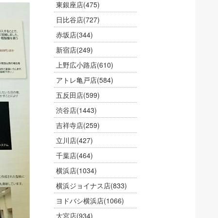
東銀座店
(475)
日比谷店
(727)
赤坂店
(344)
新宿店
(249)
上野広小路店
(610)
アトレ亀戸店
(584)
五反田店
(599)
渋谷店
(1443)
吉祥寺店
(259)
立川店
(427)
千葉店
(464)
横浜店
(1034)
横浜ジョイナス店
(833)
ヨドバシ横浜店
(1066)
大宮店
(934)