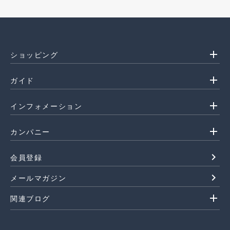
add
ショッピング
add
ガイド
add
インフォメーション
add
カンパニー
navigate_next
会員登録
navigate_next
メールマガジン
add
関連ブログ