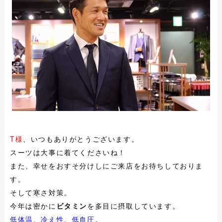
T様
、いつもありがとうございます。
スーツは大事に着てくださいね！
また、幸せをおすそ分けしにご来店をお待ちしておりま
す。
そして寒さ対策。
今年は密かに
ビタミン
を多目に摂取しています。
低体温
、
冷え性
、
低血圧
。