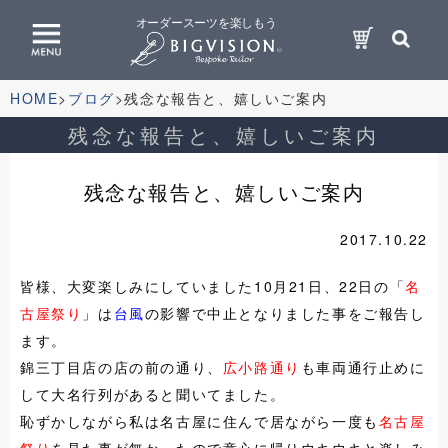
オーダースーツを楽しもう
HOME
ブログ
残念な報告と、嬉しいご案内
残念な報告と、嬉しいご案内
残念な報告と、嬉しいご案内
2017.10.22
皆様、大変楽しみにしていました10月21日、22日の「
名
古屋祭り
」は
台風
の影響で中止となりました事をご報告し
ます。
錦三丁目店の店の前の通り、
広小路通り
も車両通行止めに
して大名行列があると聞いてました。
恥ずかしながら私は名古屋に住んで居ながら一度も
名古屋