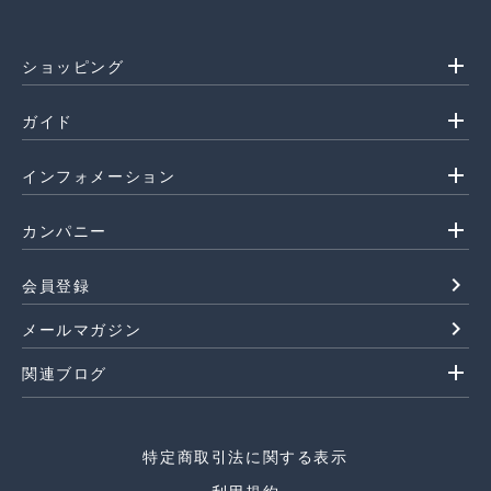
add
ショッピング
add
ガイド
add
インフォメーション
add
カンパニー
navigate_next
会員登録
navigate_next
メールマガジン
add
関連ブログ
特定商取引法に関する表示