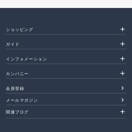
add
ショッピング
add
ガイド
add
インフォメーション
add
カンパニー
navigate_next
会員登録
navigate_next
メールマガジン
add
関連ブログ