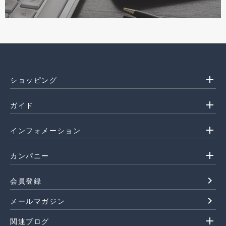
add
ショッピング
add
ガイド
add
インフォメーション
add
カンパニー
navigate_next
会員登録
navigate_next
メールマガジン
add
関連ブログ