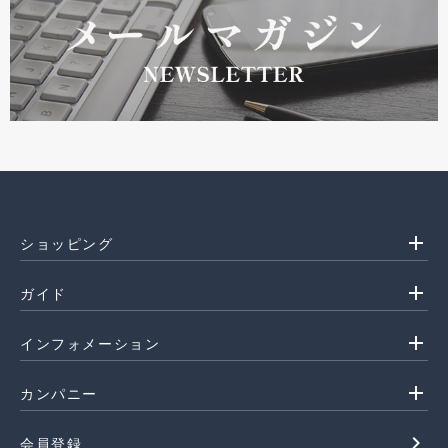
add
ショッピング
add
ガイド
add
インフォメーション
add
カンパニー
navigate_next
会員登録