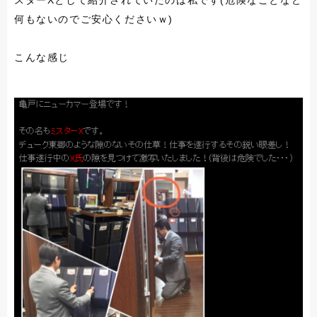
スター
X
として紹介されていたのは私です
(
危険なことなど
何もないのでご安心くださいｗ
)
こんな感じ